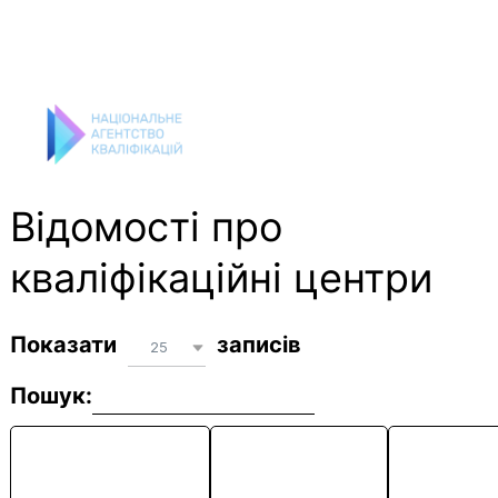
Перейти
до
вмісту
Відомості про
кваліфікаційні центри
Показати
записів
25
Пошук:
Повна
Скорочена
Правовий