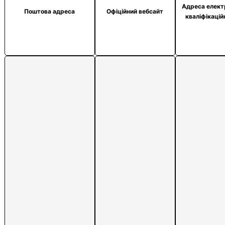
назва
назва
статус
Адреса елект
Поштова адреса
Офіційний вебсайт
кваліфікаційного
кваліфікаційного
кваліфікаційного
кваліфікацій
центру
центру
центру