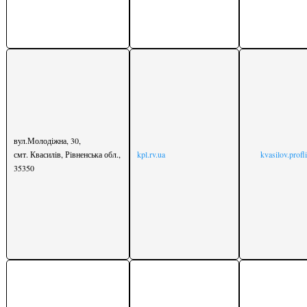
Квасилівський
вул.Молодіжна, 30,
Юридична
професійний
смт. Квасилів, Рівненська обл.,
kpl.rv.ua
kvasilov.prof
особа
ліцей
35350